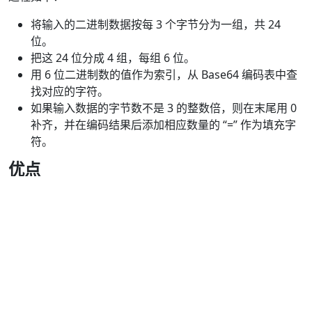
将输入的二进制数据按每 3 个字节分为一组，共 24
位。
把这 24 位分成 4 组，每组 6 位。
用 6 位二进制数的值作为索引，从 Base64 编码表中查
找对应的字符。
如果输入数据的字节数不是 3 的整数倍，则在末尾用 0
补齐，并在编码结果后添加相应数量的 “=” 作为填充字
符。
优点
简单易用：编码和解码过程相对简单，易于实现。
兼容性好：只使用 ASCII 字符，几乎在所有的计算机系
统和编程语言中都能被正确处理。
可扩展性：可以通过自定义编码表来满足特定的需求。
缺点
编码后的数据长度增加：通常情况下，Base64 编码后